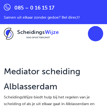
085 – 0 16 15 17
Samen uit elkaar zonder gedoe? Bel direct!
Scheidings
Wijze
OOG OP DE TOEKOMST
Ga naar de inhoud
Mediator scheiding
Alblasserdam
ScheidingsWijze biedt hulp bij het regelen van je
scheiding of als je uit elkaar gaat in Alblasserdam en