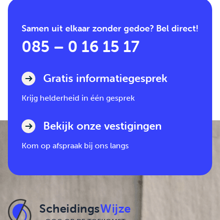
Samen uit elkaar zonder gedoe? Bel direct!
085 – 0 16 15 17
Gratis informatiegesprek
Krijg helderheid in één gesprek
Bekijk onze vestigingen
Kom op afspraak bij ons langs
Scheidings
Wijze