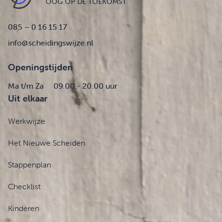
OOG OP DE TOEKOMST
085 – 0 16 15 17
info@scheidingswijze.nl
Openingstijden
Ma t/m Za
09.00 - 20.00 uur
Uit elkaar
Werkwijze
Het Nieuwe Scheiden
Stappenplan
Checklist
Kinderen