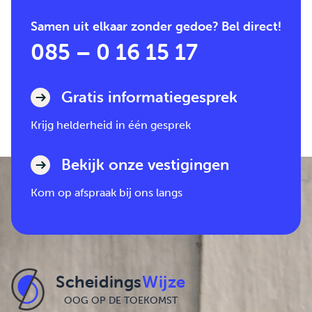
Samen uit elkaar zonder gedoe? Bel direct!
085 – 0 16 15 17
Gratis informatiegesprek
Krijg helderheid in één gesprek
Bekijk onze vestigingen
Kom op afspraak bij ons langs
Scheidings
Wijze
OOG OP DE TOEKOMST