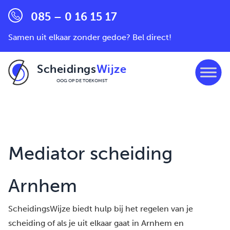
085 – 0 16 15 17
Samen uit elkaar zonder gedoe? Bel direct!
Scheidings
Wijze
OOG OP DE TOEKOMST
Ga naar de inhoud
Mediator scheiding
Arnhem
ScheidingsWijze biedt hulp bij het regelen van je
scheiding of als je uit elkaar gaat in Arnhem en