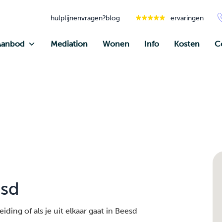
hulplijnen
vragen?
blog
ervaringen
Aanbod
Mediation
Wonen
Info
Kosten
C
esd
ding of als je uit elkaar gaat in Beesd