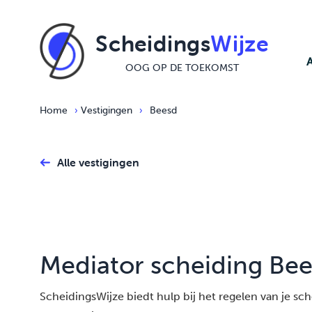
Ga naar de inhoud
Scheidings
Wijze
OOG OP DE TOEKOMST
Home
›
Vestigingen
›
Beesd
Alle vestigingen
Mediator scheiding Be
ScheidingsWijze biedt hulp bij het regelen van je schei