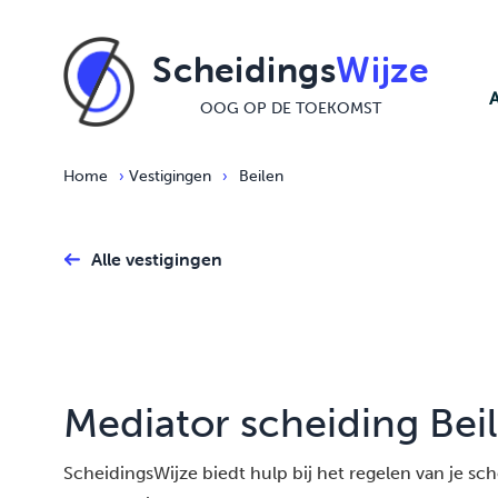
Ga naar de inhoud
Scheidings
Wijze
OOG OP DE TOEKOMST
Home
›
Vestigingen
›
Beilen
Alle vestigingen
Mediator scheiding Bei
ScheidingsWijze biedt hulp bij het regelen van je schei