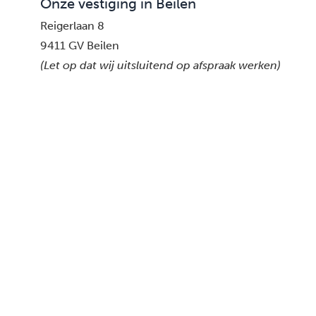
Onze vestiging in Beilen
Reigerlaan 8
9411 GV Beilen
(Let op dat wij uitsluitend op afspraak werken)
Telefoon:
085 – 0 16 15 17
E-mail:
info@scheidingswijze.nl
Onze mediators in Beilen en omgeving
Meer dan mediation.
Geen losse adviseurs, maar één mediator die alles reg
Dat is ScheidingsWijze.