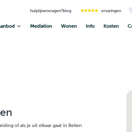
hulplijnen
vragen?
blog
ervaringen
Aanbod
Mediation
Wonen
Info
Kosten
C
len
ding of als je uit elkaar gaat in Beilen