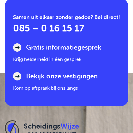
Samen uit elkaar zonder gedoe? Bel direct!
085 – 0 16 15 17
Gratis informatiegesprek
Krijg helderheid in één gesprek
Bekijk onze vestigingen
Kom op afspraak bij ons langs
Scheidings
Wijze