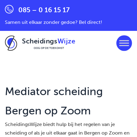
085 – 0 16 15 17
Samen uit elkaar zonder gedoe? Bel direct!
Scheidings
Wijze
OOG OP DE TOEKOMST
Ga naar de inhoud
Mediator scheiding
Bergen op Zoom
ScheidingsWijze biedt hulp bij het regelen van je
scheiding of als je uit elkaar gaat in Bergen op Zoom en