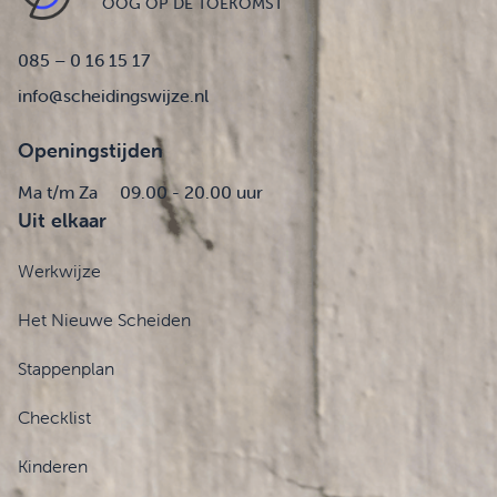
OOG OP DE TOEKOMST
085 – 0 16 15 17
info@scheidingswijze.nl
Openingstijden
Ma t/m Za
09.00 - 20.00 uur
Uit elkaar
Werkwijze
Het Nieuwe Scheiden
Stappenplan
Checklist
Kinderen