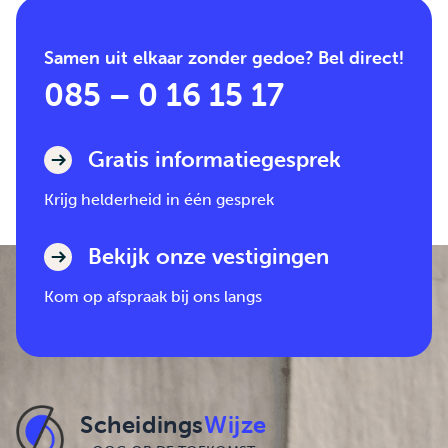
Samen uit elkaar zonder gedoe? Bel direct!
085 – 0 16 15 17
Gratis informatiegesprek
Krijg helderheid in één gesprek
Bekijk onze vestigingen
Kom op afspraak bij ons langs
Scheidings
Wijze