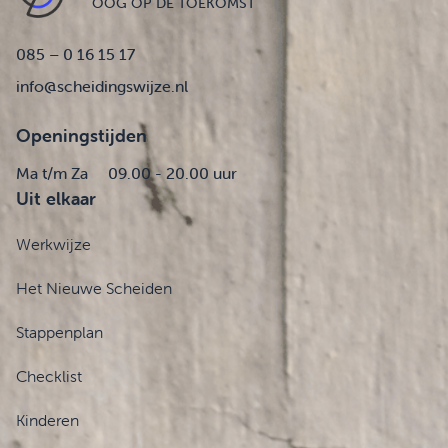
OOG OP DE TOEKOMST
085 – 0 16 15 17
info@scheidingswijze.nl
Openingstijden
Ma t/m Za
09.00 - 20.00 uur
Uit elkaar
Werkwijze
Het Nieuwe Scheiden
Stappenplan
Checklist
Kinderen