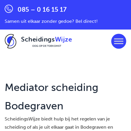
085 – 0 16 15 17
Samen uit elkaar zonder gedoe? Bel direct!
Scheidings
Wijze
OOG OP DE TOEKOMST
Ga naar de inhoud
Mediator scheiding
Bodegraven
ScheidingsWijze biedt hulp bij het regelen van je
scheiding of als je uit elkaar gaat in Bodegraven en