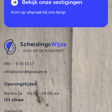
Bekijk onze vestigingen
Kom op afspraak bij ons langs
Scheidings
Wijze
OOG OP DE TOEKOMST
085 – 0 16 15 17
info@scheidingswijze.nl
Openingstijden
Ma t/m Za
09.00 - 20.00 uur
Uit elkaar
Werkwijze