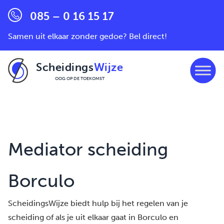
085 – 0 16 15 17
Samen uit elkaar zonder gedoe? Bel direct!
Scheidings
Wijze
OOG OP DE TOEKOMST
Ga naar de inhoud
Mediator scheiding
Borculo
ScheidingsWijze biedt hulp bij het regelen van je
scheiding of als je uit elkaar gaat in Borculo en