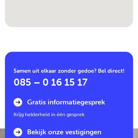
Samen uit elkaar zonder gedoe? Bel direct!
085 – 0 16 15 17
Gratis informatiegesprek
Krijg helderheid in één gesprek
Bekijk onze vestigingen