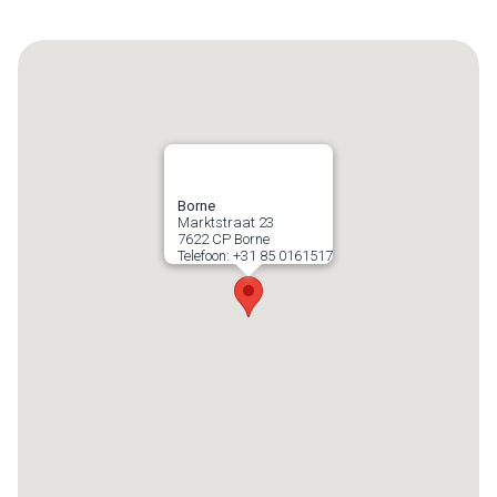
Borne
Marktstraat 23
7622 CP
Borne
Telefoon:
+31 85 0161517