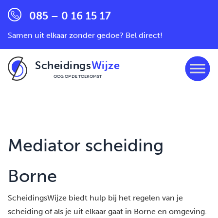
085 – 0 16 15 17
Samen uit elkaar zonder gedoe? Bel direct!
Scheidings
Wijze
OOG OP DE TOEKOMST
Ga naar de inhoud
Mediator scheiding
Borne
ScheidingsWijze biedt hulp bij het regelen van je
scheiding of als je uit elkaar gaat in Borne en omgeving.