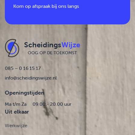
Kom op afspraak bij ons langs
Scheidings
Wijze
OOG OP DE TOEKOMST
085 – 0 16 15 17
info@scheidingswijze.nl
Openingstijden
Ma t/m Za
09.00 - 20.00 uur
Uit elkaar
Werkwijze