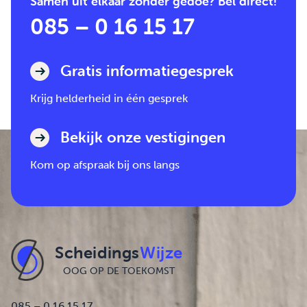
Samen uit elkaar zonder gedoe? Bel direct!
085 – 0 16 15 17
Gratis informatiegesprek
Krijg helderheid in één gesprek
Bekijk onze vestigingen
Kom op afspraak bij ons langs
Scheidings
Wijze
OOG OP DE TOEKOMST
085 – 0 16 15 17