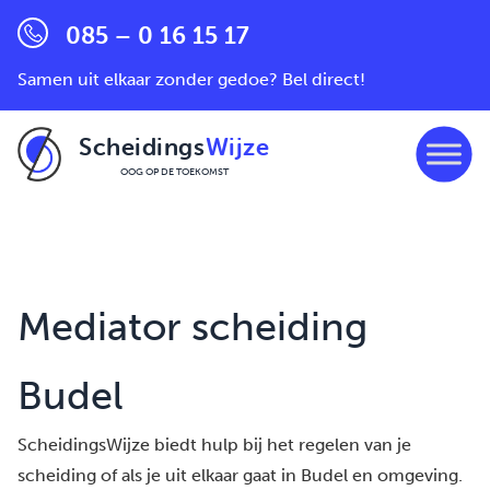
085 – 0 16 15 17
Samen uit elkaar zonder gedoe? Bel direct!
Scheidings
Wijze
OOG OP DE TOEKOMST
Ga naar de inhoud
Mediator scheiding
Budel
ScheidingsWijze biedt hulp bij het regelen van je
scheiding of als je uit elkaar gaat in Budel en omgeving.