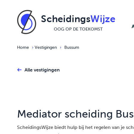
Ga naar de inhoud
Scheidings
Wijze
OOG OP DE TOEKOMST
Home
›
Vestigingen
›
Bussum
Alle vestigingen
Mediator scheiding Bu
ScheidingsWijze biedt hulp bij het regelen van je schei