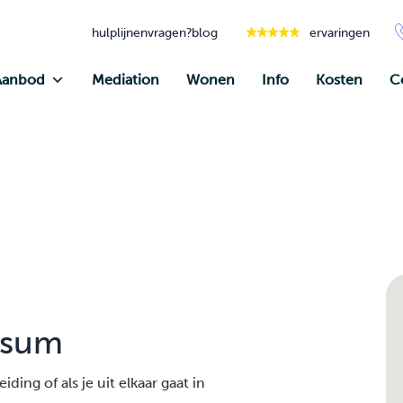
hulplijnen
vragen?
blog
ervaringen
Aanbod
Mediation
Wonen
Info
Kosten
C
ssum
ding of als je uit elkaar gaat in