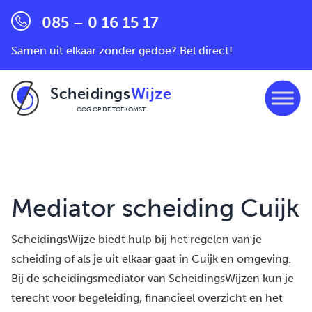
085 – 0 16 15 17
Samen uit elkaar zonder gedoe? Bel direct!
Scheidings
Wijze
OOG OP DE TOEKOMST
Ga naar de inhoud
Mediator scheiding Cuijk
ScheidingsWijze biedt hulp bij het regelen van je
scheiding of als je uit elkaar gaat in Cuijk en omgeving.
Bij de scheidingsmediator van ScheidingsWijzen kun je
terecht voor begeleiding, financieel overzicht en het