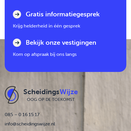
Gratis informatiegesprek
Krijg helderheid in één gesprek
Bekijk onze vestigingen
Kom op afspraak bij ons langs
Scheidings
Wijze
OOG OP DE TOEKOMST
085 – 0 16 15 17
info@scheidingswijze.nl