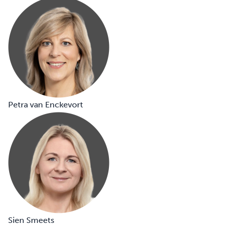
Petra van Enckevort
Sien Smeets