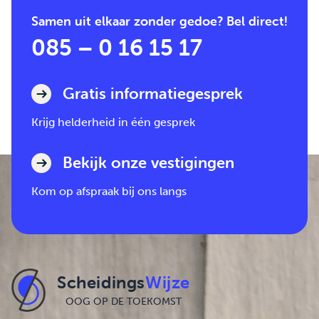
Samen uit elkaar zonder gedoe? Bel direct!
085 – 0 16 15 17
Gratis informatiegesprek
Krijg helderheid in één gesprek
Bekijk onze vestigingen
Kom op afspraak bij ons langs
Scheidings
Wijze
OOG OP DE TOEKOMST