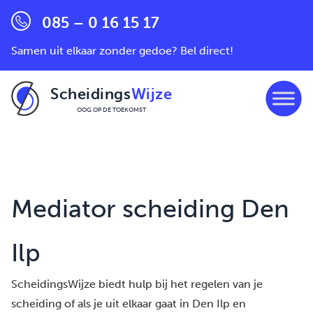
085 – 0 16 15 17
Samen uit elkaar zonder gedoe? Bel direct!
Scheidings
Wijze
OOG OP DE TOEKOMST
Ga naar de inhoud
Mediator scheiding Den
Ilp
ScheidingsWijze biedt hulp bij het regelen van je
scheiding of als je uit elkaar gaat in Den Ilp en