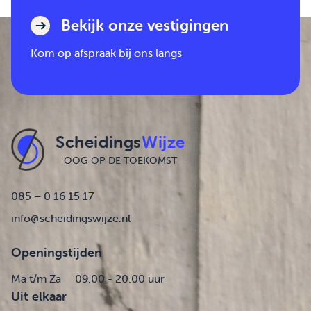
Bekijk onze vestigingen
Kom op afspraak bij ons langs
Scheidings
Wijze
OOG OP DE TOEKOMST
085 – 0 16 15 17
info@scheidingswijze.nl
Openingstijden
Ma t/m Za
09.00 - 20.00 uur
Uit elkaar