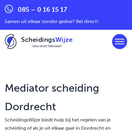
085 – 0 16 15 17
Samen uit elkaar zonder gedoe? Bel direct!
Scheidings
Wijze
OOG OP DE TOEKOMST
Ga naar de inhoud
Mediator scheiding
Dordrecht
ScheidingsWijze biedt hulp bij het regelen van je
scheiding of als je uit elkaar gaat in Dordrecht en