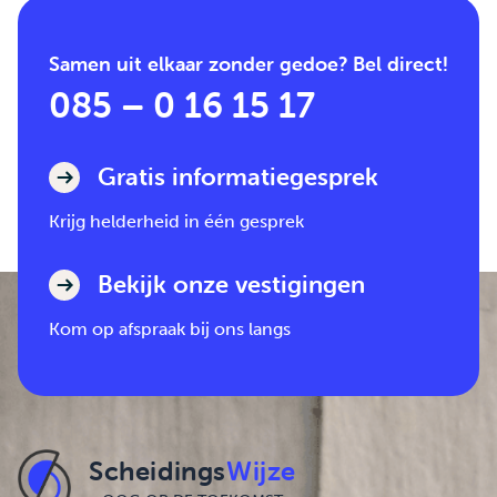
Samen uit elkaar zonder gedoe? Bel direct!
085 – 0 16 15 17
Gratis informatiegesprek
Krijg helderheid in één gesprek
Bekijk onze vestigingen
Kom op afspraak bij ons langs
Scheidings
Wijze