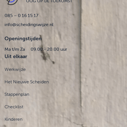
OOG OP DE TOEKOMST
085 – 0 16 15 17
info@scheidingswijze.nl
Openingstijden
Ma t/m Za
09.00 - 20.00 uur
Uit elkaar
Werkwijze
Het Nieuwe Scheiden
Stappenplan
Checklist
Kinderen