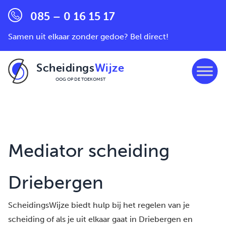
085 – 0 16 15 17
Samen uit elkaar zonder gedoe? Bel direct!
Scheidings
Wijze
OOG OP DE TOEKOMST
Ga naar de inhoud
Mediator scheiding
Driebergen
ScheidingsWijze biedt hulp bij het regelen van je
scheiding of als je uit elkaar gaat in Driebergen en