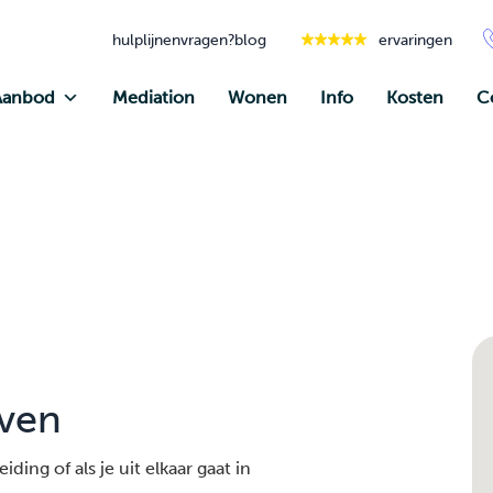
hulplijnen
vragen?
blog
ervaringen
Aanbod
Mediation
Wonen
Info
Kosten
C
iven
ding of als je uit elkaar gaat in