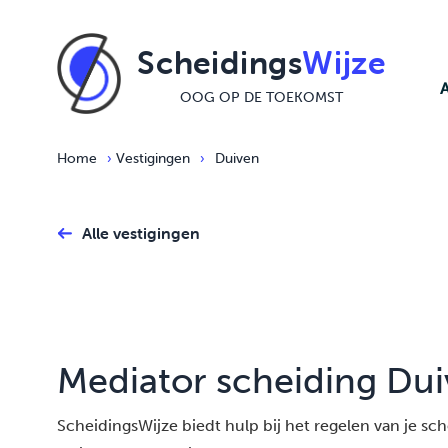
Ga naar de inhoud
Scheidings
Wijze
OOG OP DE TOEKOMST
Home
›
Vestigingen
›
Duiven
Alle vestigingen
Mediator scheiding Du
ScheidingsWijze biedt hulp bij het regelen van je schei