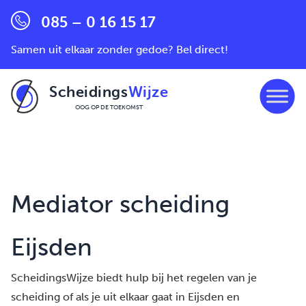
085 – 0 16 15 17
Samen uit elkaar zonder gedoe? Bel direct!
Scheidings
Wijze
OOG OP DE TOEKOMST
Ga naar de inhoud
Mediator scheiding
Eijsden
ScheidingsWijze biedt hulp bij het regelen van je
scheiding of als je uit elkaar gaat in Eijsden en