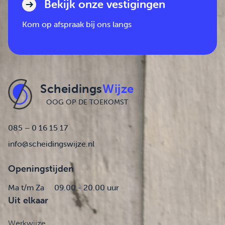
Bekijk onze vestigingen
Kom op afspraak bij ons langs
Scheidings
Wijze
OOG OP DE TOEKOMST
085 – 0 16 15 17
info@scheidingswijze.nl
Openingstijden
Ma t/m Za
09.00 - 20.00 uur
Uit elkaar
Werkwijze