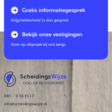
Gratis informatiegesprek
Krijg helderheid in één gesprek
Bekijk onze vestigingen
Kom op afspraak bij ons langs
Scheidings
Wijze
OOG OP DE TOEKOMST
085 – 0 16 15 17
info@scheidingswijze.nl