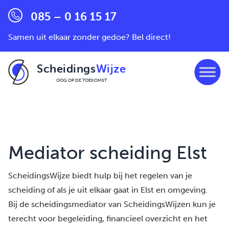
085 – 0 16 15 17
Samen uit elkaar zonder gedoe? Bel direct!
Scheidings
Wijze
OOG OP DE TOEKOMST
Ga naar de inhoud
Mediator scheiding Elst
ScheidingsWijze biedt hulp bij het regelen van je
scheiding of als je uit elkaar gaat in Elst en omgeving.
Bij de scheidingsmediator van ScheidingsWijzen kun je
terecht voor begeleiding, financieel overzicht en het