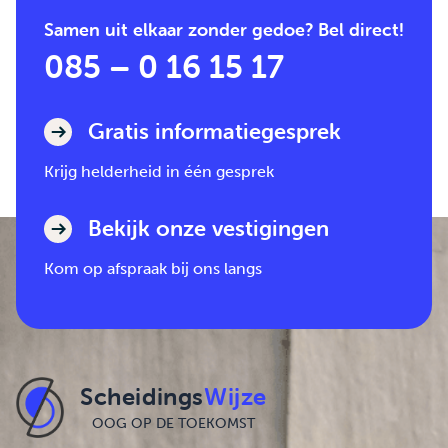
Samen uit elkaar zonder gedoe? Bel direct!
085 – 0 16 15 17
Gratis informatiegesprek
Krijg helderheid in één gesprek
Bekijk onze vestigingen
Kom op afspraak bij ons langs
Scheidings
Wijze
OOG OP DE TOEKOMST