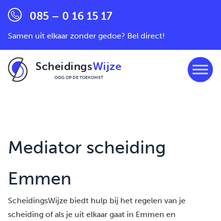
085 – 0 16 15 17
Samen uit elkaar zonder gedoe? Bel direct!
Scheidings
Wijze
OOG OP DE TOEKOMST
Ga naar de inhoud
Mediator scheiding
Emmen
ScheidingsWijze biedt hulp bij het regelen van je
scheiding of als je uit elkaar gaat in Emmen en