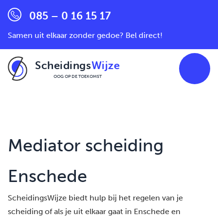
085 – 0 16 15 17
Samen uit elkaar zonder gedoe? Bel direct!
Scheidings
Wijze
OOG OP DE TOEKOMST
Ga naar de inhoud
Mediator scheiding
Enschede
ScheidingsWijze biedt hulp bij het regelen van je
scheiding of als je uit elkaar gaat in Enschede en