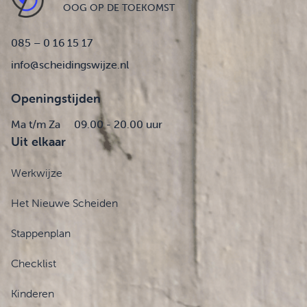
OOG OP DE TOEKOMST
085 – 0 16 15 17
info@scheidingswijze.nl
Openingstijden
Ma t/m Za
09.00 - 20.00 uur
Uit elkaar
Werkwijze
Het Nieuwe Scheiden
Stappenplan
Checklist
Kinderen