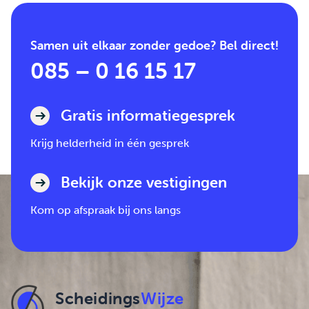
Samen uit elkaar zonder gedoe? Bel direct!
085 – 0 16 15 17
Gratis informatiegesprek
Krijg helderheid in één gesprek
Bekijk onze vestigingen
Kom op afspraak bij ons langs
Scheidings
Wijze