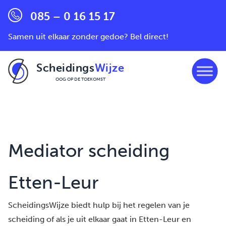
085 – 0 16 15 17
Samen uit elkaar zonder gedoe? Bel direct!
Scheidings
Wijze
OOG OP DE TOEKOMST
Ga naar de inhoud
Mediator scheiding
Etten-Leur
ScheidingsWijze biedt hulp bij het regelen van je
scheiding of als je uit elkaar gaat in Etten-Leur en