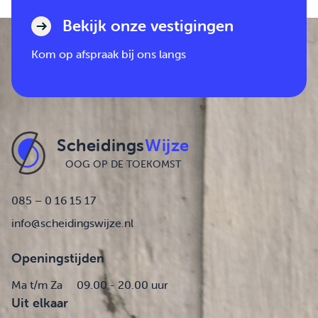
Bekijk onze vestigingen
Kom op afspraak bij ons langs
Scheidings
Wijze
OOG OP DE TOEKOMST
085 – 0 16 15 17
info@scheidingswijze.nl
Openingstijden
Ma t/m Za
09.00 - 20.00 uur
Uit elkaar