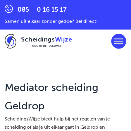
085 – 0 16 15 17
Samen uit elkaar zonder gedoe? Bel direct!
Scheidings
Wijze
OOG OP DE TOEKOMST
Ga naar de inhoud
Mediator scheiding
Geldrop
ScheidingsWijze biedt hulp bij het regelen van je
scheiding of als je uit elkaar gaat in Geldrop en