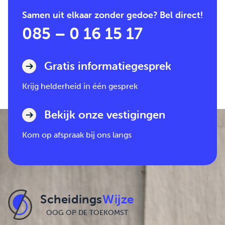
Samen uit elkaar zonder gedoe? Bel direct!
085 – 0 16 15 17
Gratis informatiegesprek
Krijg helderheid in één gesprek
Bekijk onze vestigingen
Kom op afspraak bij ons langs
Scheidings
Wijze
OOG OP DE TOEKOMST