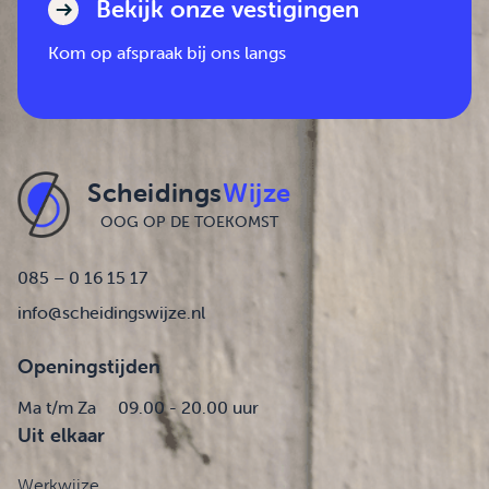
Bekijk onze vestigingen
Kom op afspraak bij ons langs
Scheidings
Wijze
OOG OP DE TOEKOMST
085 – 0 16 15 17
info@scheidingswijze.nl
Openingstijden
Ma t/m Za
09.00 - 20.00 uur
Uit elkaar
Werkwijze