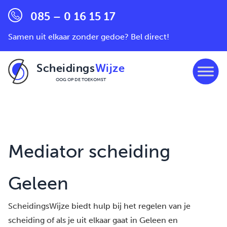
085 – 0 16 15 17
Samen uit elkaar zonder gedoe? Bel direct!
Scheidings
Wijze
OOG OP DE TOEKOMST
Ga naar de inhoud
Mediator scheiding
Geleen
ScheidingsWijze biedt hulp bij het regelen van je
scheiding of als je uit elkaar gaat in Geleen en