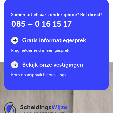
Samen uit elkaar zonder gedoe? Bel direct!
085 – 0 16 15 17
Gratis informatiegesprek
Krijg helderheid in één gesprek
Bekijk onze vestigingen
Kom op afspraak bij ons langs
Scheidings
Wijze