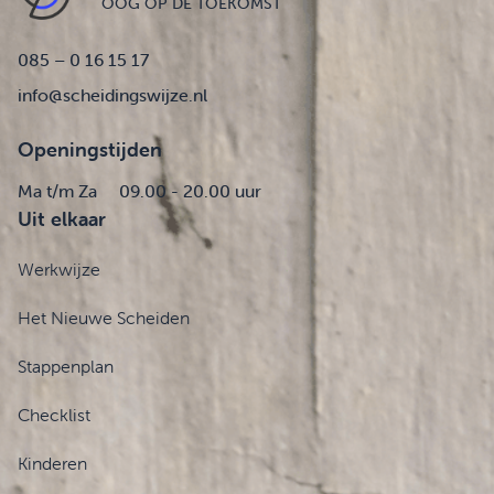
OOG OP DE TOEKOMST
085 – 0 16 15 17
info@scheidingswijze.nl
Openingstijden
Ma t/m Za
09.00 - 20.00 uur
Uit elkaar
Werkwijze
Het Nieuwe Scheiden
Stappenplan
Checklist
Kinderen