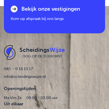
Bekijk onze vestigingen
Kom op afspraak bij ons langs
Scheidings
Wijze
OOG OP DE TOEKOMST
085 – 0 16 15 17
info@scheidingswijze.nl
Openingstijden
Ma t/m Za
09.00 - 20.00 uur
Uit elkaar