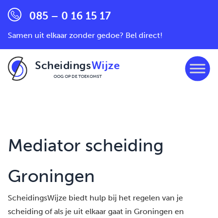
085 – 0 16 15 17
Samen uit elkaar zonder gedoe? Bel direct!
Scheidings
Wijze
OOG OP DE TOEKOMST
Ga naar de inhoud
Mediator scheiding
Groningen
ScheidingsWijze biedt hulp bij het regelen van je
scheiding of als je uit elkaar gaat in Groningen en