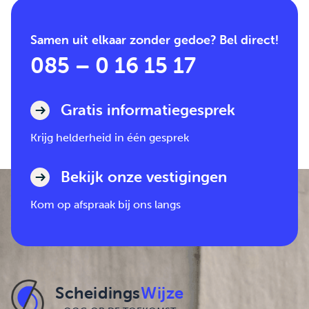
Samen uit elkaar zonder gedoe? Bel direct!
085 – 0 16 15 17
Gratis informatiegesprek
Krijg helderheid in één gesprek
Bekijk onze vestigingen
Kom op afspraak bij ons langs
Scheidings
Wijze