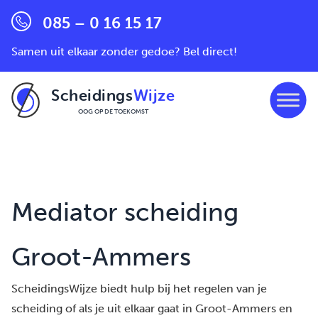
085 – 0 16 15 17
Samen uit elkaar zonder gedoe? Bel direct!
Scheidings
Wijze
OOG OP DE TOEKOMST
Ga naar de inhoud
Mediator scheiding
Groot-Ammers
ScheidingsWijze biedt hulp bij het regelen van je
scheiding of als je uit elkaar gaat in Groot-Ammers en