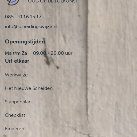
OOG OP DE TOEKOMST
085 – 0 16 15 17
info@scheidingswijze.nl
Openingstijden
Ma t/m Za
09.00 - 20.00 uur
Uit elkaar
Werkwijze
Het Nieuwe Scheiden
Stappenplan
Checklist
Kinderen