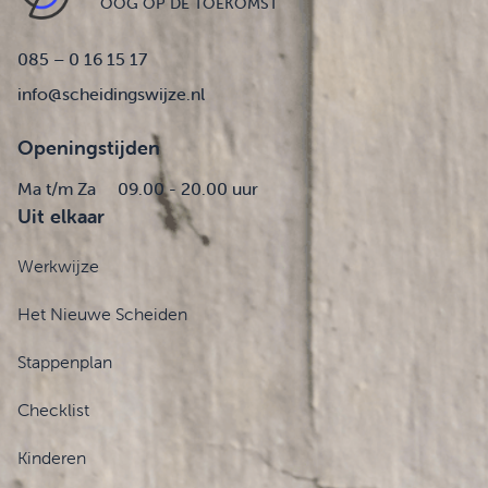
OOG OP DE TOEKOMST
085 – 0 16 15 17
info@scheidingswijze.nl
Openingstijden
Ma t/m Za
09.00 - 20.00 uur
Uit elkaar
Werkwijze
Het Nieuwe Scheiden
Stappenplan
Checklist
Kinderen