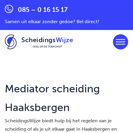
085 – 0 16 15 17
Samen uit elkaar zonder gedoe? Bel direct!
Scheidings
Wijze
OOG OP DE TOEKOMST
Ga naar de inhoud
Mediator scheiding
Haaksbergen
ScheidingsWijze biedt hulp bij het regelen van je
scheiding of als je uit elkaar gaat in Haaksbergen en