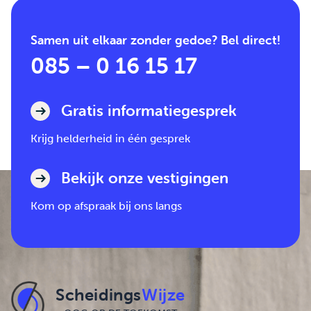
Samen uit elkaar zonder gedoe? Bel direct!
085 – 0 16 15 17
Gratis informatiegesprek
Krijg helderheid in één gesprek
Bekijk onze vestigingen
Kom op afspraak bij ons langs
Scheidings
Wijze