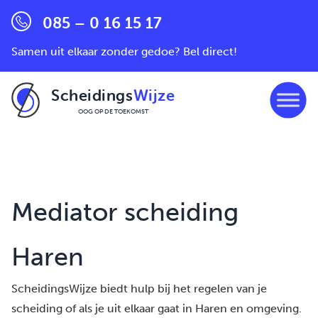
085 – 0 16 15 17
Samen uit elkaar zonder gedoe? Bel direct!
Scheidings
Wijze
OOG OP DE TOEKOMST
Ga naar de inhoud
Mediator scheiding
Haren
ScheidingsWijze biedt hulp bij het regelen van je
scheiding of als je uit elkaar gaat in Haren en omgeving.