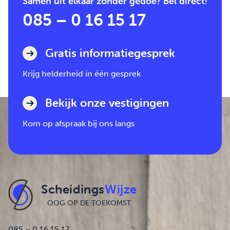
Samen uit elkaar zonder gedoe? Bel direct!
085 – 0 16 15 17
Gratis informatiegesprek
Krijg helderheid in één gesprek
Bekijk onze vestigingen
Kom op afspraak bij ons langs
Scheidings
Wijze
OOG OP DE TOEKOMST
085 – 0 16 15 17