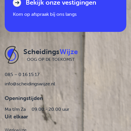
Bekijk onze vestigingen
Kom op afspraak bij ons langs
Scheidings
Wijze
OOG OP DE TOEKOMST
085 – 0 16 15 17
info@scheidingswijze.nl
Openingstijden
Ma t/m Za
09.00 - 20.00 uur
Uit elkaar
Werkwijze