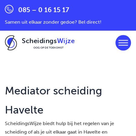
085 – 0 16 15 17
Samen uit elkaar zonder gedoe? Bel direct!
Scheidings
Wijze
OOG OP DE TOEKOMST
Ga naar de inhoud
Mediator scheiding
Havelte
ScheidingsWijze biedt hulp bij het regelen van je
scheiding of als je uit elkaar gaat in Havelte en