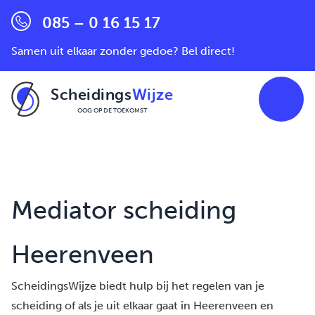
085 – 0 16 15 17
Samen uit elkaar zonder gedoe? Bel direct!
Scheidings
Wijze
OOG OP DE TOEKOMST
Ga naar de inhoud
Mediator scheiding
Heerenveen
ScheidingsWijze biedt hulp bij het regelen van je
scheiding of als je uit elkaar gaat in Heerenveen en