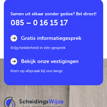
Samen uit elkaar zonder gedoe? Bel direct!
085 – 0 16 15 17
Gratis informatiegesprek
Krijg helderheid in één gesprek
Bekijk onze vestigingen
Kom op afspraak bij ons langs
Scheidings
Wijze