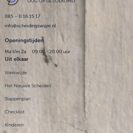
OOG OP DE TOEKOMST
085 – 0 16 15 17
info@scheidingswijze.nl
Openingstijden
Ma t/m Za
09.00 - 20.00 uur
Uit elkaar
Werkwijze
Het Nieuwe Scheiden
Stappenplan
Checklist
Kinderen