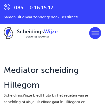
085 – 0 16 15 17
Samen uit elkaar zonder gedoe? Bel direct!
Scheidings
Wijze
OOG OP DE TOEKOMST
Ga naar de inhoud
Mediator scheiding
Hillegom
ScheidingsWijze biedt hulp bij het regelen van je
scheiding of als je uit elkaar gaat in Hillegom en