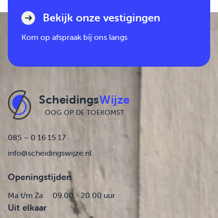
Bekijk onze vestigingen
Kom op afspraak bij ons langs
Scheidings
Wijze
OOG OP DE TOEKOMST
085 – 0 16 15 17
info@scheidingswijze.nl
Openingstijden
Ma t/m Za
09.00 - 20.00 uur
Uit elkaar