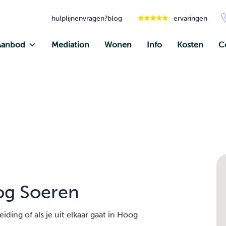
hulplijnen
vragen?
blog
ervaringen
Aanbod
Mediation
Wonen
Info
Kosten
C
og Soeren
iding of als je uit elkaar gaat in Hoog