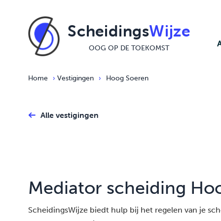
Ga naar de inhoud
Scheidings
Wijze
OOG OP DE TOEKOMST
Home
›
Vestigingen
›
Hoog Soeren
Alle vestigingen
Mediator scheiding Ho
ScheidingsWijze biedt hulp bij het regelen van je sche