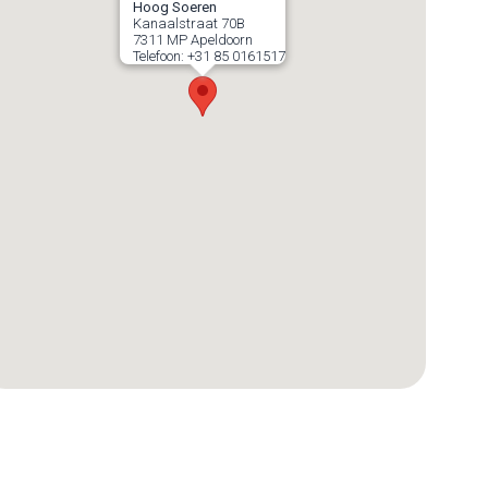
Hoog Soeren
Kanaalstraat 70B
7311 MP
Apeldoorn
Telefoon:
+31 85 0161517