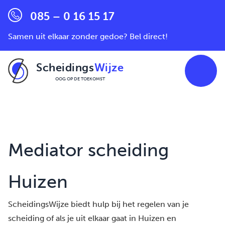
085 – 0 16 15 17
Samen uit elkaar zonder gedoe? Bel direct!
Scheidings
Wijze
OOG OP DE TOEKOMST
Ga naar de inhoud
Mediator scheiding
Huizen
ScheidingsWijze biedt hulp bij het regelen van je
scheiding of als je uit elkaar gaat in Huizen en