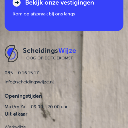
Bekijk onze vestigingen
Kom op afspraak bij ons langs
Scheidings
Wijze
OOG OP DE TOEKOMST
085 – 0 16 15 17
info@scheidingswijze.nl
Openingstijden
Ma t/m Za
09.00 - 20.00 uur
Uit elkaar
Werkwijze