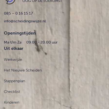
OOG OP DE TOEKOMST
085 – 0 16 15 17
info@scheidingswijze.nl
Openingstijden
Ma t/m Za
09.00 - 20.00 uur
Uit elkaar
Werkwijze
Het Nieuwe Scheiden
Stappenplan
Checklist
Kinderen