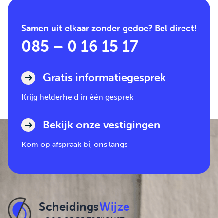
Samen uit elkaar zonder gedoe? Bel direct!
085 – 0 16 15 17
Gratis informatiegesprek
Krijg helderheid in één gesprek
Bekijk onze vestigingen
Kom op afspraak bij ons langs
Scheidings
Wijze