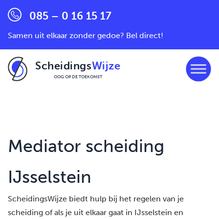
085 – 0 16 15 17
Samen uit elkaar zonder gedoe? Bel direct!
Scheidings
Wijze
OOG OP DE TOEKOMST
Ga naar de inhoud
Mediator scheiding
IJsselstein
ScheidingsWijze biedt hulp bij het regelen van je
scheiding of als je uit elkaar gaat in IJsselstein en