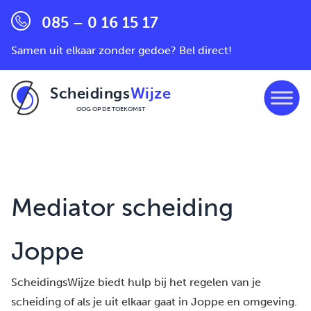
085 – 0 16 15 17
Samen uit elkaar zonder gedoe? Bel direct!
Scheidings
Wijze
OOG OP DE TOEKOMST
Ga naar de inhoud
Mediator scheiding
Joppe
ScheidingsWijze biedt hulp bij het regelen van je
scheiding of als je uit elkaar gaat in Joppe en omgeving.