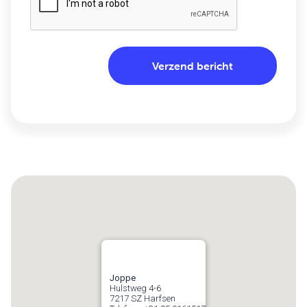
Joppe
Hulstweg 4-6
7217 SZ
Harfsen