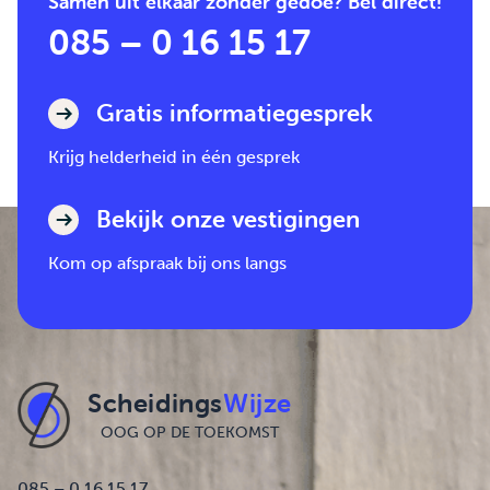
Samen uit elkaar zonder gedoe? Bel direct!
085 – 0 16 15 17
Gratis informatiegesprek
Krijg helderheid in één gesprek
Bekijk onze vestigingen
Kom op afspraak bij ons langs
Scheidings
Wijze
OOG OP DE TOEKOMST
085 – 0 16 15 17