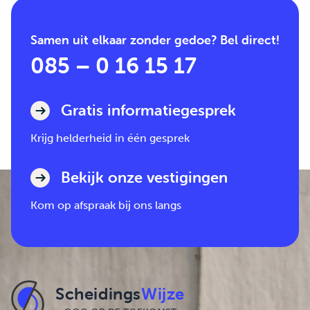
Samen uit elkaar zonder gedoe? Bel direct!
085 – 0 16 15 17
Gratis informatiegesprek
Krijg helderheid in één gesprek
Bekijk onze vestigingen
Kom op afspraak bij ons langs
Scheidings
Wijze