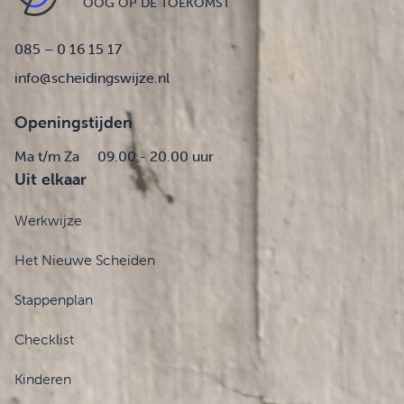
OOG OP DE TOEKOMST
085 – 0 16 15 17
info@scheidingswijze.nl
Openingstijden
Ma t/m Za
09.00 - 20.00 uur
Uit elkaar
Werkwijze
Het Nieuwe Scheiden
Stappenplan
Checklist
Kinderen