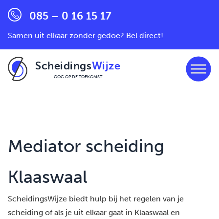
085 – 0 16 15 17
Samen uit elkaar zonder gedoe? Bel direct!
Scheidings
Wijze
OOG OP DE TOEKOMST
Ga naar de inhoud
Mediator scheiding
Klaaswaal
ScheidingsWijze biedt hulp bij het regelen van je
scheiding of als je uit elkaar gaat in Klaaswaal en