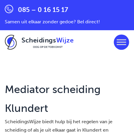
085 – 0 16 15 17
Samen uit elkaar zonder gedoe? Bel direct!
Scheidings
Wijze
OOG OP DE TOEKOMST
Ga naar de inhoud
Mediator scheiding
Klundert
ScheidingsWijze biedt hulp bij het regelen van je
scheiding of als je uit elkaar gaat in Klundert en