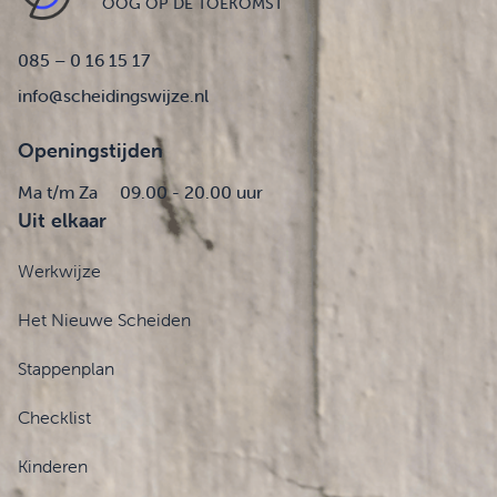
OOG OP DE TOEKOMST
085 – 0 16 15 17
info@scheidingswijze.nl
Openingstijden
Ma t/m Za
09.00 - 20.00 uur
Uit elkaar
Werkwijze
Het Nieuwe Scheiden
Stappenplan
Checklist
Kinderen