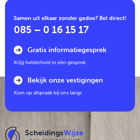
Samen uit elkaar zonder gedoe? Bel direct!
085 – 0 16 15 17
Gratis informatiegesprek
Krijg helderheid in één gesprek
Bekijk onze vestigingen
Kom op afspraak bij ons langs
Scheidings
Wijze