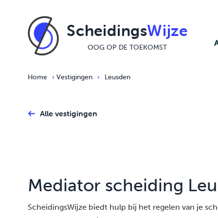
Ga naar de inhoud
Scheidings
Wijze
OOG OP DE TOEKOMST
Home
›
Vestigingen
›
Leusden
Alle vestigingen
Mediator scheiding Le
ScheidingsWijze biedt hulp bij het regelen van je schei