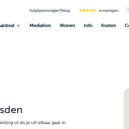
hulplijnen
vragen?
blog
ervaringen
Aanbod
Mediation
Wonen
Info
Kosten
C
usden
ding of als je uit elkaar gaat in