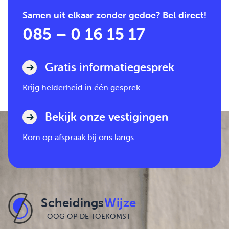
Samen uit elkaar zonder gedoe? Bel direct!
085 – 0 16 15 17
Gratis informatiegesprek
Krijg helderheid in één gesprek
Bekijk onze vestigingen
Kom op afspraak bij ons langs
Scheidings
Wijze
OOG OP DE TOEKOMST