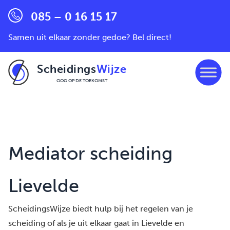
085 – 0 16 15 17
Samen uit elkaar zonder gedoe? Bel direct!
Scheidings
Wijze
OOG OP DE TOEKOMST
Ga naar de inhoud
Mediator scheiding
Lievelde
ScheidingsWijze biedt hulp bij het regelen van je
scheiding of als je uit elkaar gaat in Lievelde en