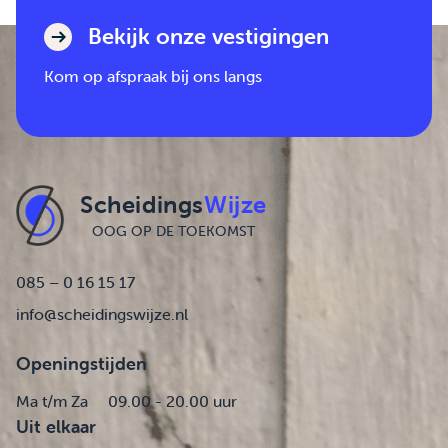
Bekijk onze vestigingen
Kom op afspraak bij ons langs
Scheidings
Wijze
OOG OP DE TOEKOMST
085 – 0 16 15 17
info@scheidingswijze.nl
Openingstijden
Ma t/m Za
09.00 - 20.00 uur
Uit elkaar