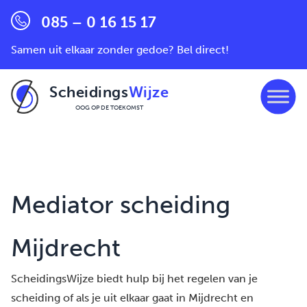
085 – 0 16 15 17
Samen uit elkaar zonder gedoe? Bel direct!
Scheidings
Wijze
OOG OP DE TOEKOMST
Ga naar de inhoud
Mediator scheiding
Mijdrecht
ScheidingsWijze biedt hulp bij het regelen van je
scheiding of als je uit elkaar gaat in Mijdrecht en