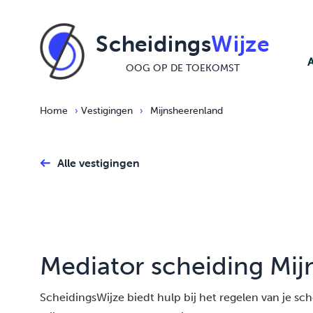
Ga naar de inhoud
Scheidings
Wijze
OOG OP DE TOEKOMST
Home
›
Vestigingen
›
Mijnsheerenland
Alle vestigingen
Mediator scheiding Mi
ScheidingsWijze biedt hulp bij het regelen van je schei