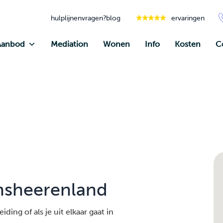
hulplijnen
vragen?
blog
ervaringen
Aanbod
Mediation
Wonen
Info
Kosten
C
jnsheerenland
ding of als je uit elkaar gaat in