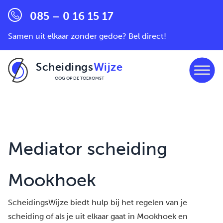
085 – 0 16 15 17
Samen uit elkaar zonder gedoe? Bel direct!
Scheidings
Wijze
OOG OP DE TOEKOMST
Ga naar de inhoud
Mediator scheiding
Mookhoek
ScheidingsWijze biedt hulp bij het regelen van je
scheiding of als je uit elkaar gaat in Mookhoek en