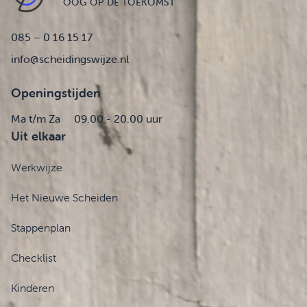
OOG OP DE TOEKOMST
085 – 0 16 15 17
info@scheidingswijze.nl
Openingstijden
Ma t/m Za
09.00 - 20.00 uur
Uit elkaar
Werkwijze
Het Nieuwe Scheiden
Stappenplan
Checklist
Kinderen