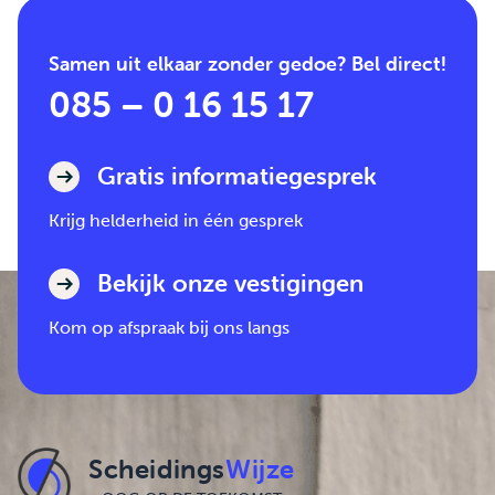
Samen uit elkaar zonder gedoe? Bel direct!
085 – 0 16 15 17
Gratis informatiegesprek
Krijg helderheid in één gesprek
Bekijk onze vestigingen
Kom op afspraak bij ons langs
Scheidings
Wijze