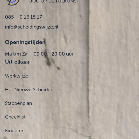
OOG OP DE TOEKOMST
085 – 0 16 15 17
info@scheidingswijze.nl
Openingstijden
Ma t/m Za
09.00 - 20.00 uur
Uit elkaar
Werkwijze
Het Nieuwe Scheiden
Stappenplan
Checklist
Kinderen