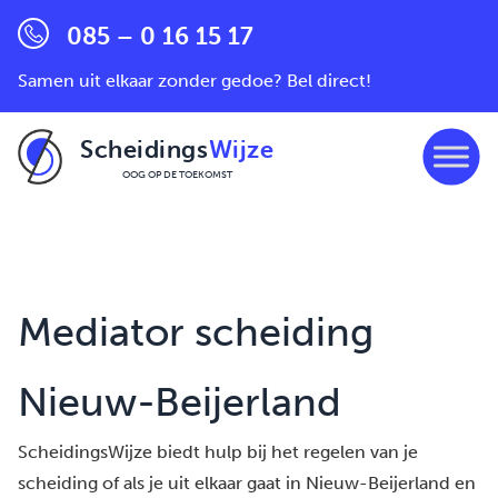
085 – 0 16 15 17
Samen uit elkaar zonder gedoe? Bel direct!
Scheidings
Wijze
OOG OP DE TOEKOMST
Ga naar de inhoud
Mediator scheiding
Nieuw-Beijerland
ScheidingsWijze biedt hulp bij het regelen van je
scheiding of als je uit elkaar gaat in Nieuw-Beijerland en