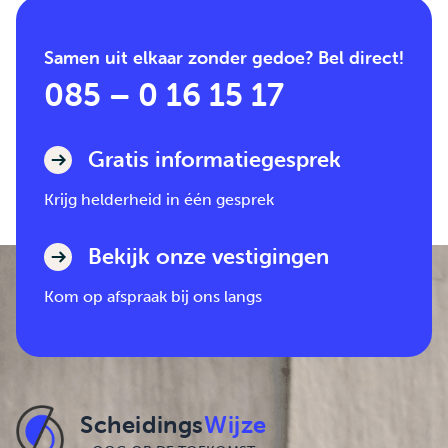
Samen uit elkaar zonder gedoe? Bel direct!
085 – 0 16 15 17
Gratis informatiegesprek
Krijg helderheid in één gesprek
Bekijk onze vestigingen
Kom op afspraak bij ons langs
Scheidings
Wijze