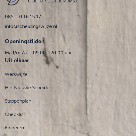
OOG OP DE TOEKOMST
085 – 0 16 15 17
info@scheidingswijze.nl
Openingstijden
Ma t/m Za
09.00 - 20.00 uur
Uit elkaar
Werkwijze
Het Nieuwe Scheiden
Stappenplan
Checklist
Kinderen