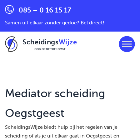
085 – 0 16 15 17
Samen uit elkaar zonder gedoe? Bel direct!
Scheidings
Wijze
OOG OP DE TOEKOMST
Ga naar de inhoud
Mediator scheiding
Oegstgeest
ScheidingsWijze biedt hulp bij het regelen van je
scheiding of als je uit elkaar gaat in Oegstgeest en