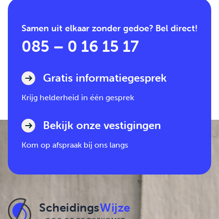
Samen uit elkaar zonder gedoe? Bel direct!
085 – 0 16 15 17
Gratis informatiegesprek
Krijg helderheid in één gesprek
Bekijk onze vestigingen
Kom op afspraak bij ons langs
Scheidings
Wijze