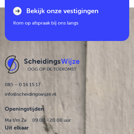
Bekijk onze vestigingen
Kom op afspraak bij ons langs
Scheidings
Wijze
OOG OP DE TOEKOMST
085 – 0 16 15 17
info@scheidingswijze.nl
Openingstijden
Ma t/m Za
09.00 - 20.00 uur
Uit elkaar