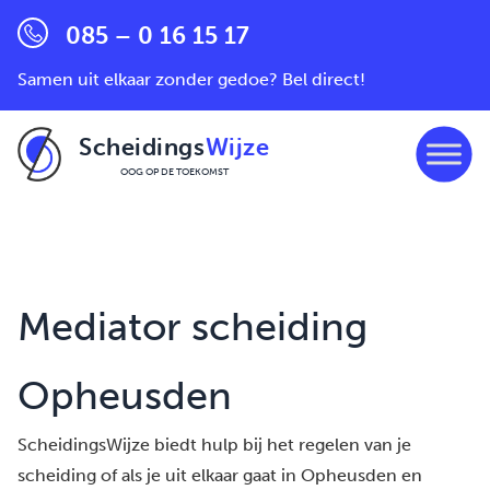
085 – 0 16 15 17
Samen uit elkaar zonder gedoe? Bel direct!
Scheidings
Wijze
OOG OP DE TOEKOMST
Ga naar de inhoud
Mediator scheiding
Opheusden
ScheidingsWijze biedt hulp bij het regelen van je
scheiding of als je uit elkaar gaat in Opheusden en