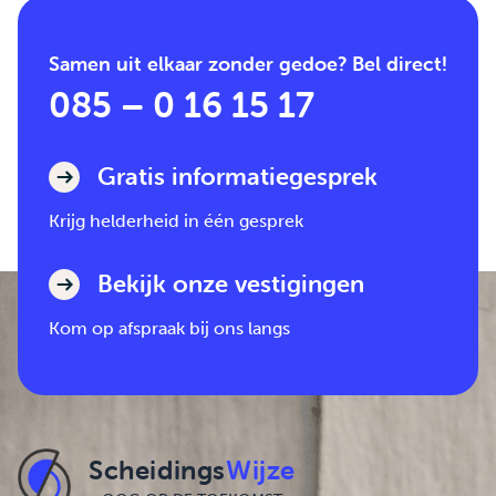
Samen uit elkaar zonder gedoe? Bel direct!
085 – 0 16 15 17
Gratis informatiegesprek
Krijg helderheid in één gesprek
Bekijk onze vestigingen
Kom op afspraak bij ons langs
Scheidings
Wijze