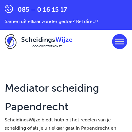
085 – 0 16 15 17
Samen uit elkaar zonder gedoe? Bel direct!
Scheidings
Wijze
OOG OP DE TOEKOMST
Ga naar de inhoud
Mediator scheiding
Papendrecht
ScheidingsWijze biedt hulp bij het regelen van je
scheiding of als je uit elkaar gaat in Papendrecht en