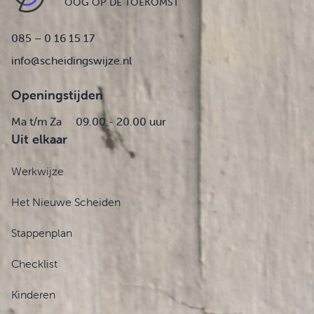
OOG OP DE TOEKOMST
085 – 0 16 15 17
info@scheidingswijze.nl
Openingstijden
Ma t/m Za
09.00 - 20.00 uur
Uit elkaar
Werkwijze
Het Nieuwe Scheiden
Stappenplan
Checklist
Kinderen