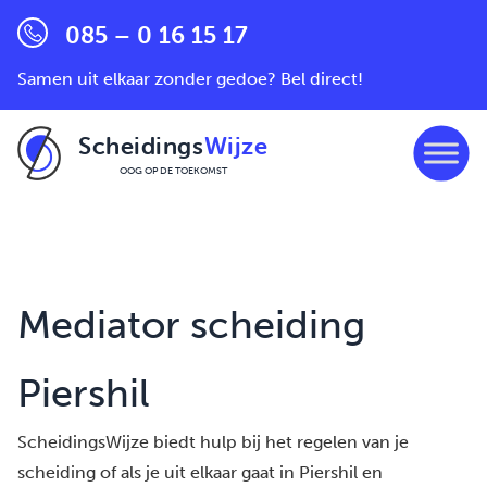
085 – 0 16 15 17
Samen uit elkaar zonder gedoe? Bel direct!
Scheidings
Wijze
OOG OP DE TOEKOMST
Ga naar de inhoud
Mediator scheiding
Piershil
ScheidingsWijze biedt hulp bij het regelen van je
scheiding of als je uit elkaar gaat in Piershil en