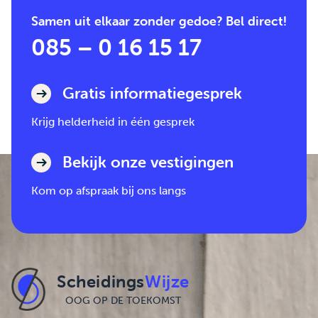
Samen uit elkaar zonder gedoe? Bel direct!
085 – 0 16 15 17
Gratis informatiegesprek
Krijg helderheid in één gesprek
Bekijk onze vestigingen
Kom op afspraak bij ons langs
Scheidings
Wijze
OOG OP DE TOEKOMST