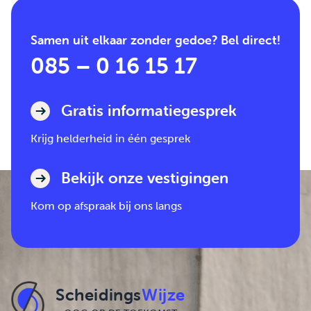
Samen uit elkaar zonder gedoe? Bel direct!
085 – 0 16 15 17
Gratis informatiegesprek
Krijg helderheid in één gesprek
Bekijk onze vestigingen
Kom op afspraak bij ons langs
Scheidings
Wijze