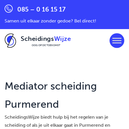
085 – 0 16 15 17
Samen uit elkaar zonder gedoe? Bel direct!
Scheidings
Wijze
OOG OP DE TOEKOMST
Ga naar de inhoud
Mediator scheiding
Purmerend
ScheidingsWijze biedt hulp bij het regelen van je
scheiding of als je uit elkaar gaat in Purmerend en