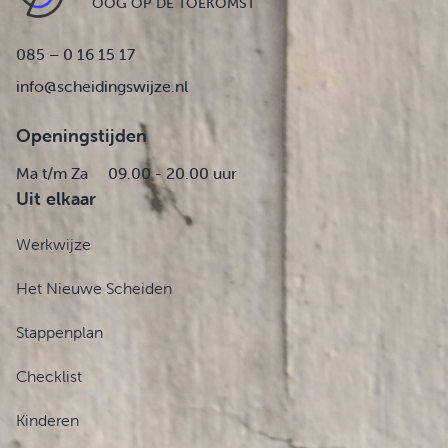
OOG OP DE TOEKOMST
085 – 0 16 15 17
info@scheidingswijze.nl
Openingstijden
Ma t/m Za
09.00 - 20.00 uur
Uit elkaar
Werkwijze
Het Nieuwe Scheiden
Stappenplan
Checklist
Kinderen