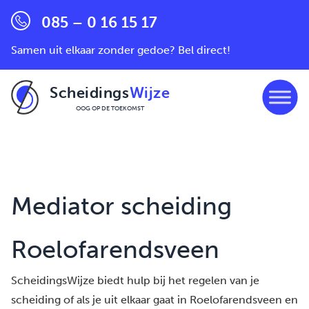
085 – 0 16 15 17
Samen uit elkaar zonder gedoe? Bel direct!
Scheidings
Wijze
OOG OP DE TOEKOMST
Ga naar de inhoud
Mediator scheiding
Roelofarendsveen
ScheidingsWijze biedt hulp bij het regelen van je
scheiding of als je uit elkaar gaat in Roelofarendsveen en