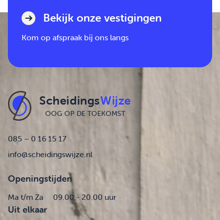
Bekijk onze vestigingen
Kom op afspraak bij ons langs
Scheidings
Wijze
OOG OP DE TOEKOMST
085 – 0 16 15 17
info@scheidingswijze.nl
Openingstijden
Ma t/m Za
09.00 - 20.00 uur
Uit elkaar