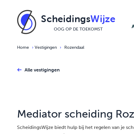
Ga naar de inhoud
Scheidings
Wijze
OOG OP DE TOEKOMST
Home
›
Vestigingen
›
Rozendaal
Alle vestigingen
Mediator scheiding Ro
ScheidingsWijze biedt hulp bij het regelen van je schei