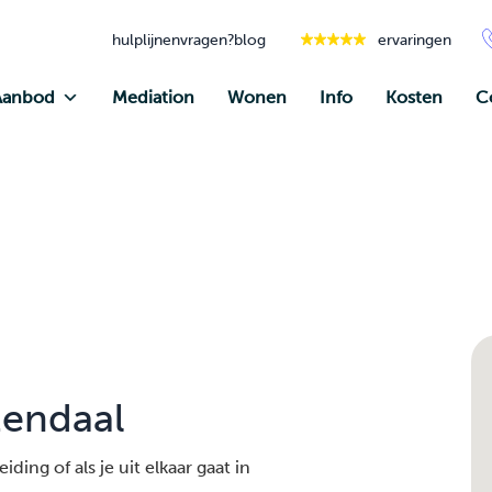
hulplijnen
vragen?
blog
ervaringen
Aanbod
Mediation
Wonen
Info
Kosten
C
zendaal
ding of als je uit elkaar gaat in