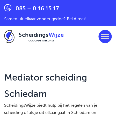
085 – 0 16 15 17
Samen uit elkaar zonder gedoe? Bel direct!
Scheidings
Wijze
OOG OP DE TOEKOMST
Ga naar de inhoud
Mediator scheiding
Schiedam
ScheidingsWijze biedt hulp bij het regelen van je
scheiding of als je uit elkaar gaat in Schiedam en