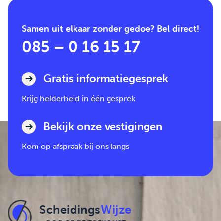
Samen uit elkaar zonder gedoe? Bel direct!
085 – 0 16 15 17
Gratis informatiegesprek
Krijg helderheid in één gesprek
Bekijk onze vestigingen
Kom op afspraak bij ons langs
Scheidings
Wijze