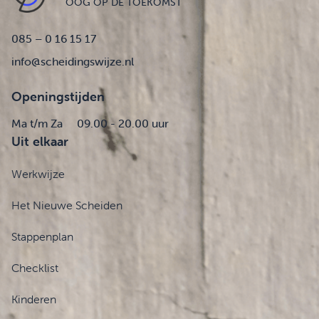
OOG OP DE TOEKOMST
085 – 0 16 15 17
info@scheidingswijze.nl
Openingstijden
Ma t/m Za
09.00 - 20.00 uur
Uit elkaar
Werkwijze
Het Nieuwe Scheiden
Stappenplan
Checklist
Kinderen